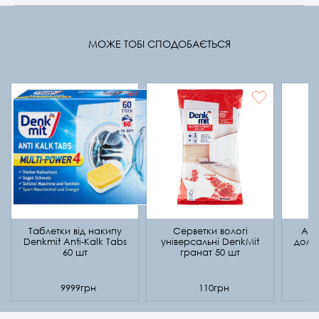
МОЖЕ ТОБІ СПОДОБАЄТЬСЯ
Таблетки від накипу
Серветки вологі
Аро
Denkmit Anti-Kalk Tabs
універсальні DenkMit
дому
60 шт
гранат 50 шт
в
9999грн
110грн