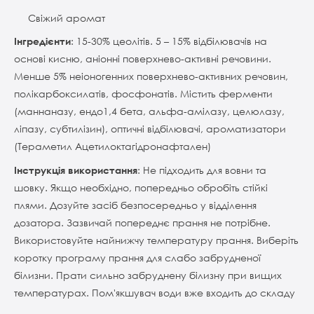
Свіжий аромат
Інгредієнти
: 15-30% цеолітів. 5 – 15% відбілювачів на
основі кисню, аніонні поверхнево-активні речовини.
Менше 5% неіоногенних поверхнево-активних речовин,
полікарбоксилатів, фосфонатів. Містить ферменти
(маннаназу, ендо1,4 бета, альфа-амілазу, целюлазу,
ліпазу, субтилізин), оптичні відбілювачі, ароматизатори
(Тераметил Ацетилоктагідронафтален)
Інструкція використання
: Не підходить для вовни та
шовку. Якщо необхідно, попередньо обробіть стійкі
плями. Дозуйте засіб безпосередньо у відділення
дозатора. Зазвичай попереднє прання не потрібне.
Використовуйте найнижчу температуру прання. Виберіть
коротку програму прання для слабо забрудненої
білизни. Прати сильно забруднену білизну при вищих
температурах. Пом'якшувач води вже входить до складу