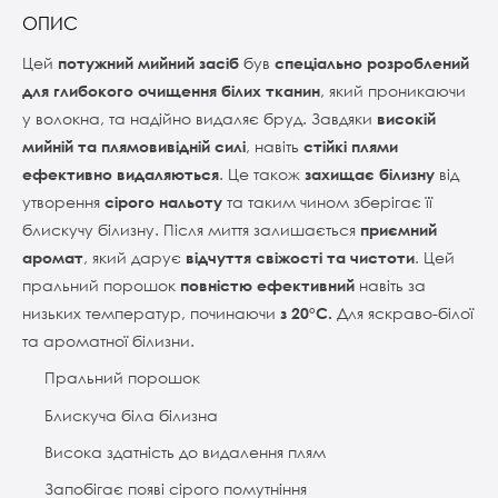
ОПИС
Цей
потужний мийний засіб
був
спеціально розроблений
для глибокого очищення білих тканин
, який проникаючи
у волокна, та надійно видаляє бруд. Завдяки
високій
мийній та плямовивідній силі
, навіть
стійкі плями
ефективно видаляються
. Це також
захищає білизну
від
утворення
сірого нальоту
та таким чином зберігає її
блискучу білизну. Після миття залишається
приємний
аромат
, який дарує
відчуття свіжості та чистоти
. Цей
пральний порошок
повністю ефективний
навіть за
низьких температур, починаючи
з 20°C.
Для яскраво-білої
та ароматної білизни.
Пральний порошок
Блискуча біла білизна
Висока здатність до видалення плям
Запобігає появі сірого помутніння