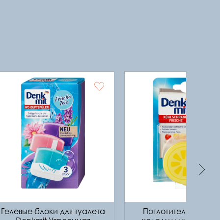
Гелевые блоки для туалета
Поглотитель запахо