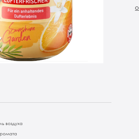
О
ль воздуха
аромата