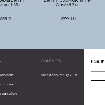
белья Denkmit
Denkmit Colorwaschmittel
лета, 1.35 кг
Classic 5.2 кг
999ГРН
9999ГРН
S
CONTACTS
ПОДПИ
ckenspray
hello@denkmit.kyiv.ua
iv schaum
h sensation