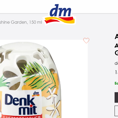
hine Garden, 150 ml
d
1
Е