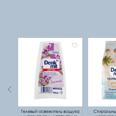
Гелевый освежитель воздуха
Стиральны