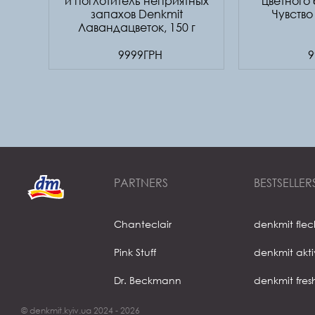
и поглотитель неприятных
цветного 
запахов Denkmit
Чувство 
Лавандацветок, 150 г
9999ГРН
9
PARTNERS
BESTSELLER
Chanteclair
denkmit fle
Pink Stuff
denkmit akt
Dr. Beckmann
denkmit fres
© denkmit.kyiv.ua 2024 - 2026