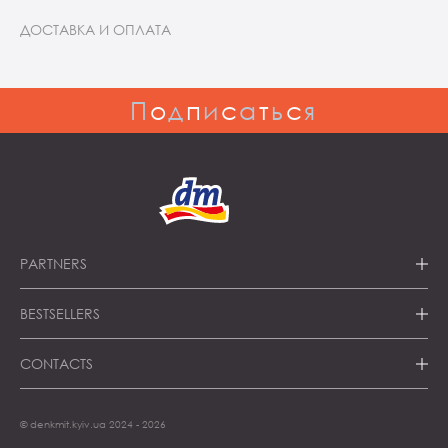
ДОСТАВКА И ОПЛАТА
П
о
д
п
и
с
а
т
ь
с
я
PARTNERS
ПОДПИСАТЬСЯ
BESTSELLERS
CONTACTS
© denkmit.kyiv.ua 2024 - 2026