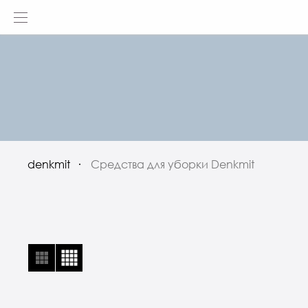
denkmit
Средства для уборки Denkmit