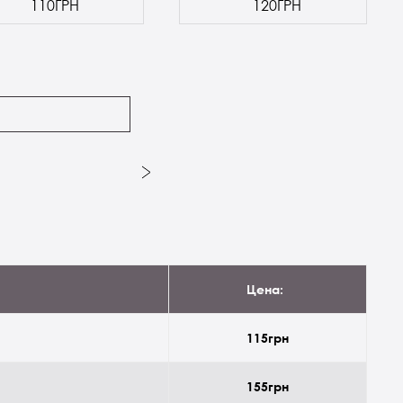
110ГРН
120ГРН
Цена:
115грн
155грн