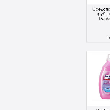
Средство
труб в
Denkm
1