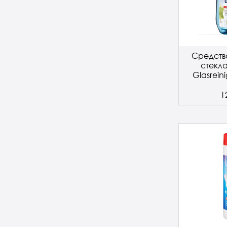
Средство
стекл
Glasrein
1