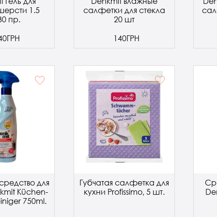
t гель для
Denkmit влажные
Den
шерсти 1.5
салфетки для стекла
сал
30 пр.
20 шт
40ГРН
140ГРН
средство для
Губчатая салфетка для
Ср
kmit Küchen-
кухни Profissimo, 5 шт.
Den
iniger 750ml.