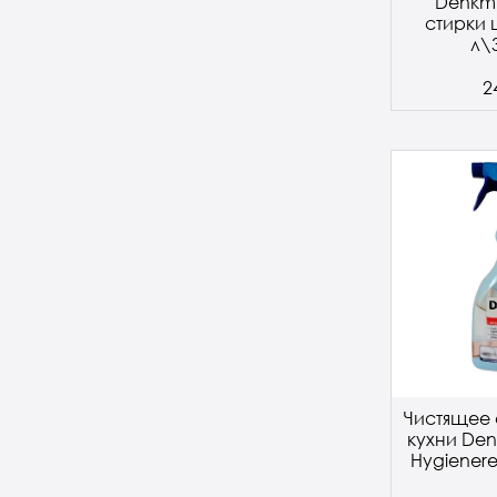
Denkmi
стирки 
л\
2
Чистящее 
кухни Den
Hygienere