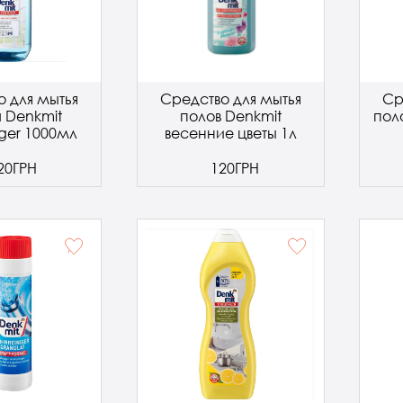
 для мытья
Средство для мытья
Ср
а Denkmit
полов Denkmit
поло
iger 1000мл
весенние цветы 1л
20ГРН
120ГРН