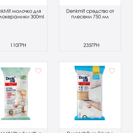
kMit молочко для
Denkmit средство от
клокерамики 300ml
плесени 750 мл
110ГРН
235ГРН