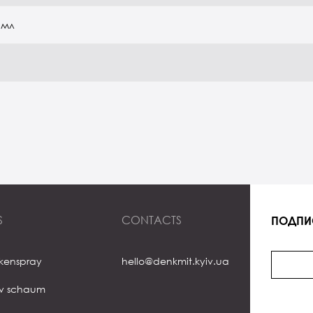
 мл
S
CONTACTS
ПОДПИ
ckenspray
hello@denkmit.kyiv.ua
iv schaum