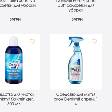
kMit Ultra Sensitive
DenkMit Pure Frische
фетки для уборки
Duft салфетки для
уборки
99ГРН
99ГРН
едство для чистки
Средство для мытья
kmit Kalkreiniger,
окон Denkmit спрей, 1
500 мл
л