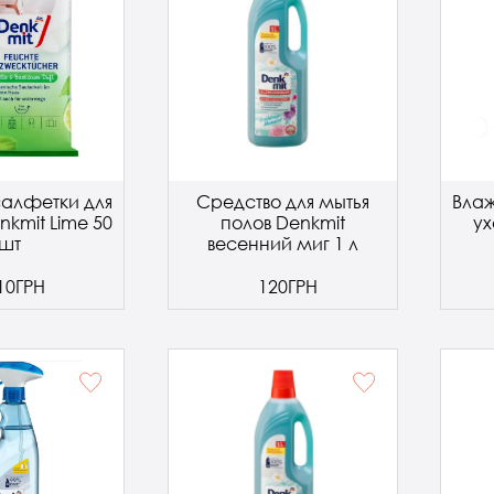
алфетки для
Средство для мытья
Влаж
nkmit Lime 50
полов Denkmit
ух
шт
весенний миг 1 л
10ГРН
120ГРН