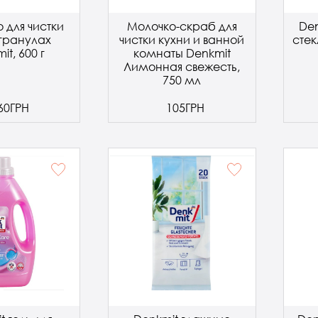
 для чистки
Молочко-скраб для
Den
 гранулах
чистки кухни и ванной
сте
it, 600 г
комнаты Denkmit
Лимонная свежесть,
750 мл
60ГРН
105ГРН