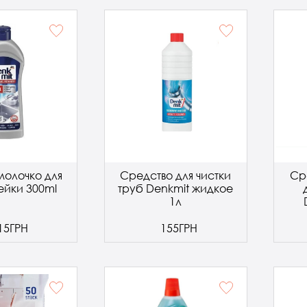
молочко для
Средство для чистки
Ср
йки 300ml
труб Denkmit жидкое
1л
15ГРН
155ГРН