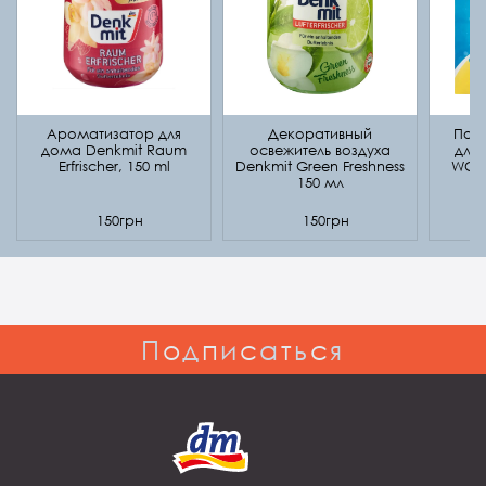
Ароматизатор для
Декоративный
Подв
дома Denkmit Raum
освежитель воздуха
для 
Erfrischer, 150 ml
Denkmit Green Freshness
WC M
150 мл
150грн
150грн
П
о
д
п
и
с
а
т
ь
с
я