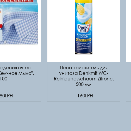
едения пятен
Пена-очиститель для
Желчное мыло",
унитаза Denkmit WC-
100 г
Reinigungsschaum Zitrone,
500 мл
80ГРН
160ГРН