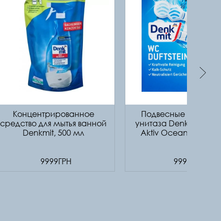
Концентрированное
Подвесные пилюли 
средство для мытья ванной
унитаза Denkmit WC M
Denkmit, 500 мл
Aktiv Ocean Splash 2
9999ГРН
9999ГРН