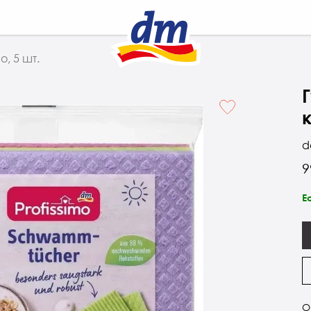
o, 5 шт.
к
d
9
Е
О